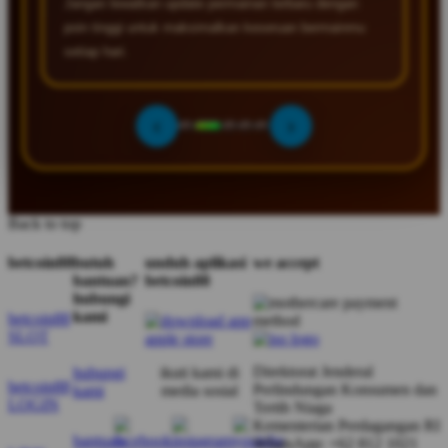
‹
›
Back to top
betcoin88
butuh
unduh aplikasi
we accept
bantuan?
betcoin88
hubungi
kami
betcoin88