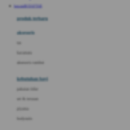
Awan
betcoin88 DAFTAR
Azetabio
produk terbaru
B
aksesoris
Baabaasheepz
tas
Babiators
kacamata
Baby Dove
aksesoris rambut
Baby Jogger
Baby Rovega
kebutuhan bayi
Babybee
pakaian tidur
Banana Boat
set & terusan
Banz
piyama
Barbie
bodysuits
Beaba