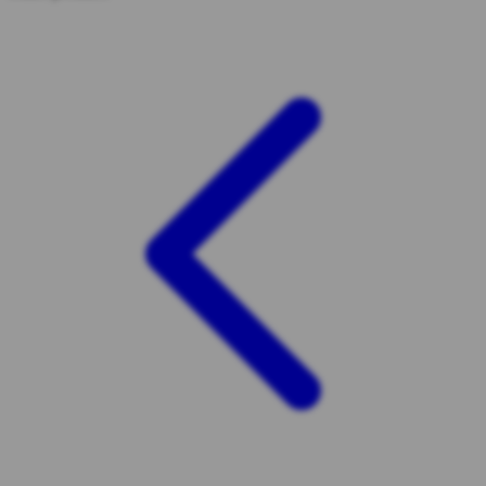
Squishmallows
Starbooks
Stick-O
Stokke
Sudocrem
Sumimo
Sunnylife
Sun-Staches
Swimava
T
Tommee Tippee
Trunki
Tutti Bambini