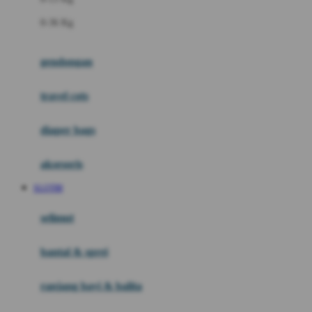
Felt So Sweet
0-36 Kg
Fisher Price
Flipper
gendongan
Friends Of Sally
travel cots
G
diaper bags
Gb
Geko
aksesoris
Graco
SLOT88
Gund
selimut
H
bantal & sprei
Habbie
Haenim
ranjang bayi & balita
Happy Horse