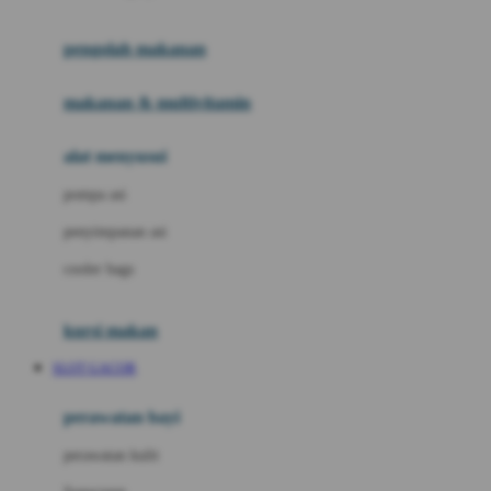
Joie
pengolah makanan
Joolz
Jujube
makanan & multivitamin
K
alat menyusui
Kiddycuts
pompa asi
Kumon
penyimpanan asi
L
cooler bags
Leapfrog
kursi makan
Leclerc
SLOT GACOR
Lee Vierra
Lillebaby
perawatan bayi
Little Bird Told Me
perawatan kulit
Little Miss Janis