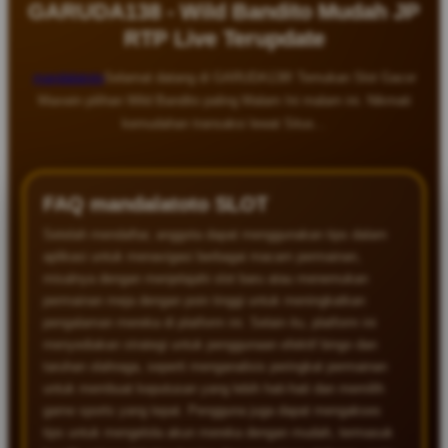
GARUDA138 - Wild Bandito Mudah JP
RTP Live Terupdate
mandalatoto
Selamat datang di GARUDA138! Temukan Slot Gacor
Maxwin pilihan Wild Bandito paling Malam Ini malam ini. Nikmati
kemudahan transaksi lewat Situs...
FAQ mandalatoto SLOT
Setelah mendaftar, anggota dapat menggunakan tips dalam
aplikasi untuk menavigasi berbagai macam permainan,
misalnya dengan menjelajahi slot baru atau menemukan
permainan meja dengan poin tinggi untuk meningkatkan
pengalaman mereka di platform ini. Selain itu, platform ini
menyediakan strategi untuk penggunaan efektif bingo dan
taruhan olahraga, seperti menganalisis peringkat permainan
untuk membuat keputusan yang lebih hati-hati dan memilih
game sports yang tepat. Pengguna juga dapat mengakses
tips untuk mengelola akun mereka dengan mudah, termasuk