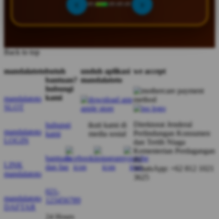
dan Tertib Niaga
Kementerian Perdagangan
bantuan
RI
LINK
dan faq
WhatsApp: +62 812 1021
mandalatoto
3625
021-
mandalatoto
123456789
DAFTAR
24 Hours
mandalatoto
LINK
DAFTAR
mandalatoto
mandalatoto
TOGEL
SITUS
mandalatoto