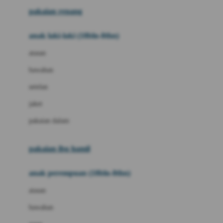
Buggygear
pakaian renang
Bumkins
anak laki-laki (18bln-8thn)
C
atasan
Cetaphil
bawahan
Chicco
setelan
Childlife
jaket
Clevamama
pakaian dalam
Cocolatte
Cottonseeds
pakaian ibu hamil
Cozy N Safe
anak perempuan (18bln-8thn)
Crane
atasan
Cybex
bawahan
D