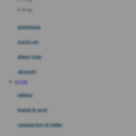
Felt So Sweet
0-36 Kg
Fisher Price
Flipper
gendongan
Friends Of Sally
travel cots
G
diaper bags
Gb
Geko
aksesoris
Graco
SLOT88
Gund
selimut
H
bantal & sprei
Habbie
Haenim
ranjang bayi & balita
Happy Horse